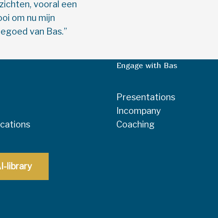
zichten, vooral een
ooi om nu mijn
tegoed van Bas.”
Engage with Bas
Presentations
Incompany
ications
Coaching
I-library