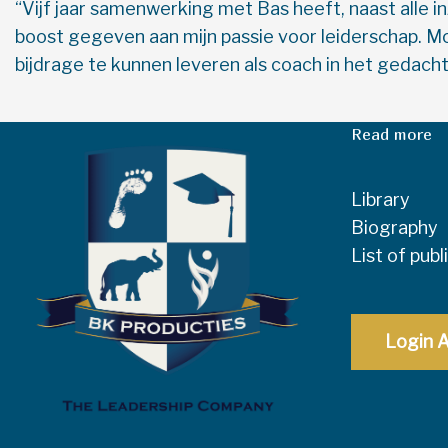
“Vijf jaar samenwerking met Bas heeft, naast alle in
boost gegeven aan mijn passie voor leiderschap. M
bijdrage te kunnen leveren als coach in het gedach
Read more
Library
Biography
List of publ
Login A