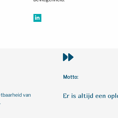
Bezoek
het
LinkedIn
profiel
van
Jeroen
Frerichs
Motto:
Er is altijd een op
etbaarheid van
.