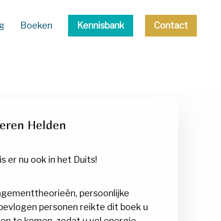
g
Boeken
Kennisbank
Contact
eren Helden
er nu ook in het Duits!
agementtheorieën, persoonlijke
bevlogen personen reikte dit boek u
en te komen, zodat u vol energie