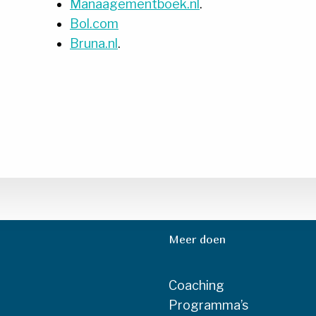
Manaagementboek.nl
.
Bol.com
Bruna.nl
.
Meer doen
Coaching
Programma’s