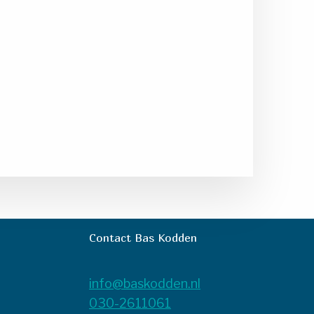
Contact Bas Kodden
info@baskodden.nl
030-2611061