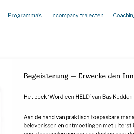
Programma’s
Incompany trajecten
Coachin
Begeisterung – Erwecke den Inn
Het boek ‘Word een HELD’ van Bas Kodden is 
Aan de hand van praktisch toepasbare man
belevenissen en ontmoetingen met uiterst 
een stappenplan aan om van denken naar do