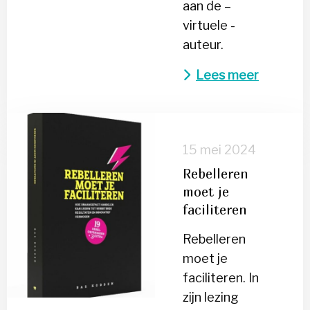
aan de –
virtuele -
auteur.
Lees meer
Lees
meer
15 mei 2024
over
Rebelleren
Rebelleren
moet je
moet
faciliteren
je
faciliteren
Rebelleren
moet je
faciliteren. In
zijn lezing