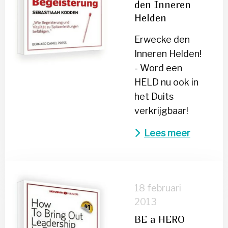
den Inneren
den
Helden
Inneren
Helden
Erwecke den
Inneren Helden!
- Word een
HELD nu ook in
het Duits
verkrijgbaar!
Lees meer
Lees
meer
18 februari
over
2013
BE
BE a HERO
a