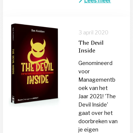
Lees meer
Lees
meer
3 april 2020
over
The Devil
The
Inside
Devil
Inside
Genomineerd
voor
Managementb
oek van het
Jaar 2021! 'The
Devil Inside'
gaat over het
doorbreken van
je eigen