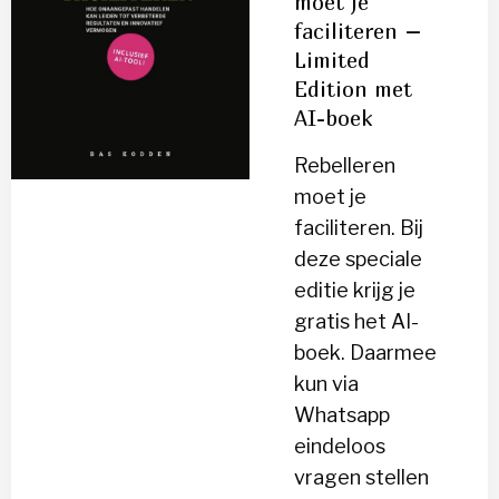
moet je
je
faciliteren –
faciliteren
Limited
–
Edition met
Limited
AI-boek
Edition
met
Rebelleren
AI-
moet je
boek
faciliteren. Bij
deze speciale
editie krijg je
gratis het AI-
boek. Daarmee
kun via
Whatsapp
eindeloos
vragen stellen