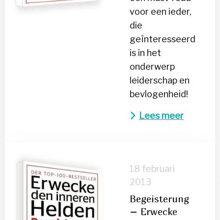
voor een ieder,
die
geïnteresseerd
is in het
onderwerp
leiderschap en
bevlogenheid!
Lees meer
Lees
meer
18 februari
over
2013
Begeisterung
Begeisterung
–
– Erwecke
Erwecke