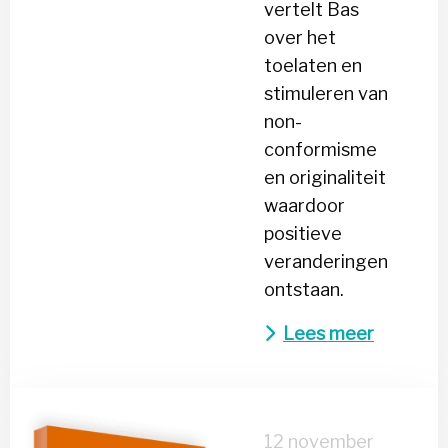
vertelt Bas
over het
toelaten en
stimuleren van
non-
conformisme
en originaliteit
waardoor
positieve
veranderingen
ontstaan.
Lees meer
Lees
meer
12 november