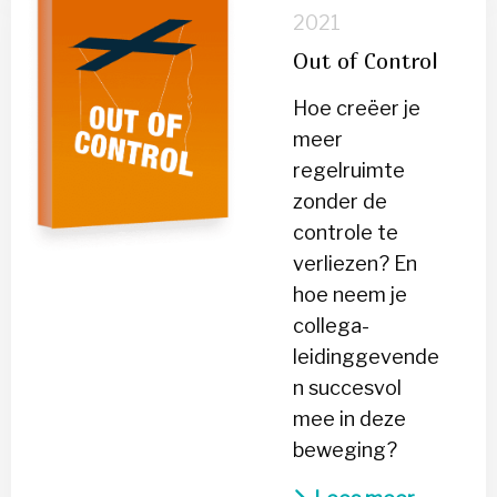
over
2021
Out
Out of Control
of
Control
Hoe creëer je
meer
regelruimte
zonder de
controle te
verliezen? En
hoe neem je
collega-
leidinggevende
n succesvol
mee in deze
beweging?