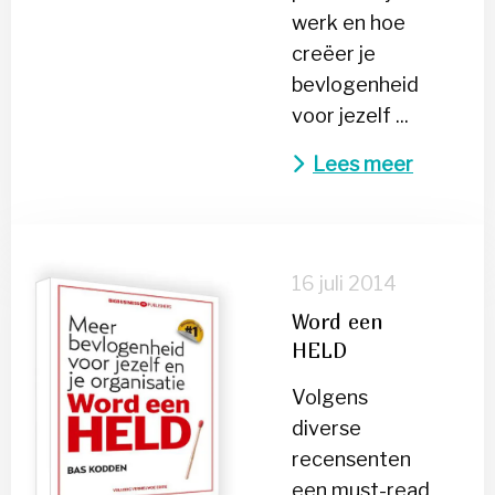
werk en hoe
creëer je
bevlogenheid
voor jezelf ...
Lees meer
Lees
meer
16 juli 2014
over
Word een
Word
HELD
een
HELD
Volgens
diverse
recensenten
een must-read