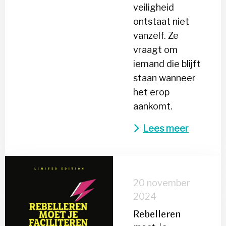
veiligheid
ontstaat niet
vanzelf. Ze
vraagt om
iemand die blijft
staan wanneer
het erop
aankomt.
Lees meer
Lees
meer
20 november
over
2024
Rebelleren
Rebelleren
moet