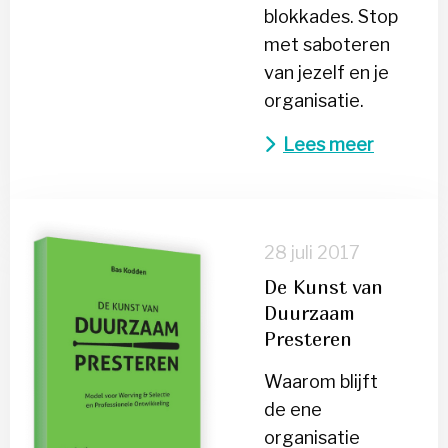
blokkades. Stop
met saboteren
van jezelf en je
organisatie.
Lees meer
Lees
meer
28 juli 2017
over
De Kunst van
De
Duurzaam
Kunst
Presteren
van
Duurzaam
Waarom blijft
Presteren
de ene
organisatie