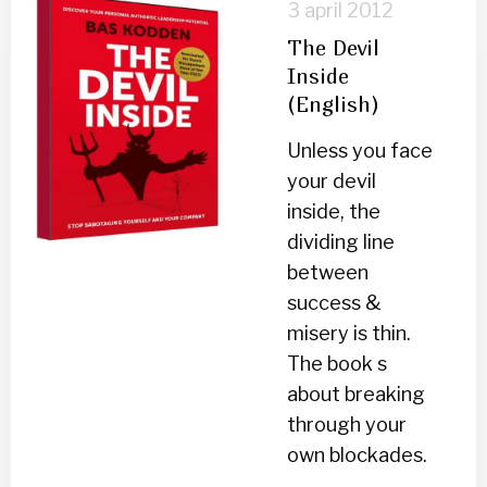
3 april 2012
over
The Devil
The
Inside
Devil
(English)
Inside
(English)
Unless you face
your devil
inside, the
dividing line
between
success &
misery is thin.
The book s
about breaking
through your
own blockades.