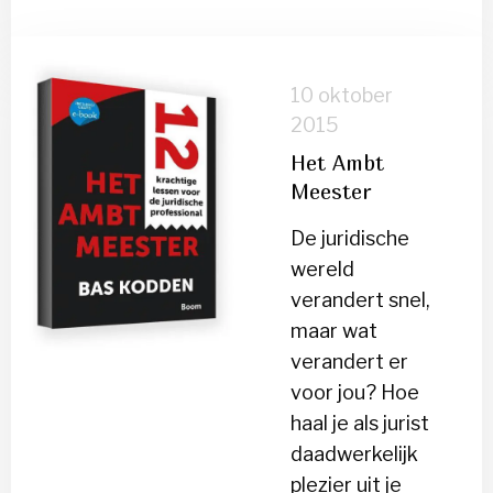
Lees
meer
10 oktober
over
2015
Het
Het Ambt
Ambt
Meester
Meester
De juridische
wereld
verandert snel,
maar wat
verandert er
voor jou? Hoe
haal je als jurist
daadwerkelijk
plezier uit je