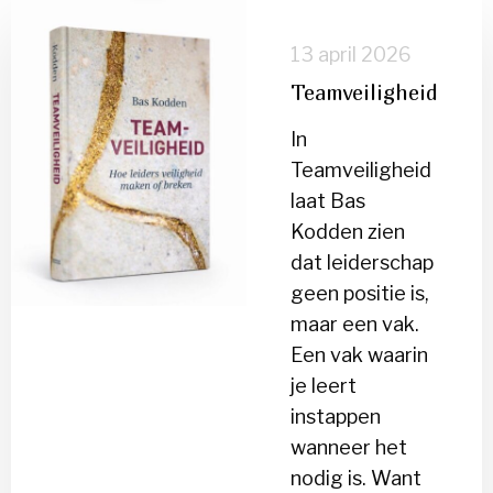
Lees
meer
13 april 2026
over
Teamveiligheid
Teamveiligheid
In
Teamveiligheid
laat Bas
Kodden zien
dat leiderschap
geen positie is,
maar een vak.
Een vak waarin
je leert
instappen
wanneer het
nodig is. Want