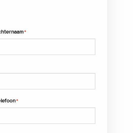
chternaam
*
elefoon
*