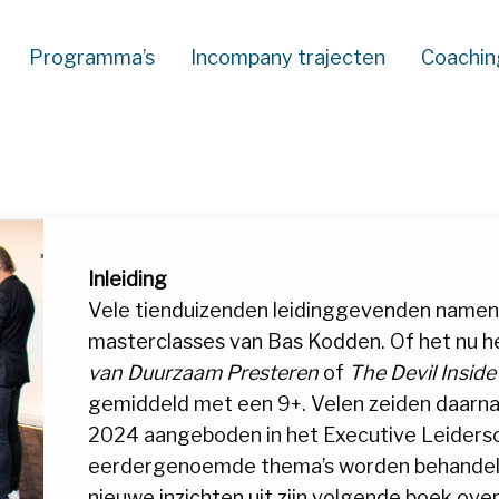
Programma’s
Incompany trajecten
Coachin
Inleiding
Vele tienduizenden leidinggevenden namen 
masterclasses van Bas Kodden. Of het nu 
van Duurzaam Presteren
of
The Devil Inside
gemiddeld met een 9+. Velen zeiden daarna: 
2024 aangeboden in het Executive Leidersc
eerdergenoemde thema’s worden behandeld
nieuwe inzichten uit zijn volgende boek ove