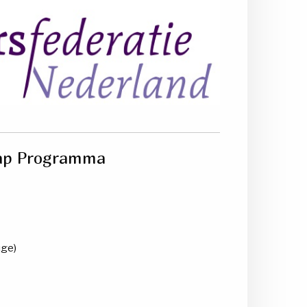
hap Programma
uge)