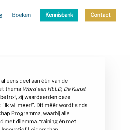
g
Boeken
Kennisbank
Contact
al eens deel aan één van de
het thema
Word een HELD
,
De Kunst
betrof, zij waardeerden deze
“Ik wil meer!”. Dit méér wordt sinds
hap Programma, waarbij alle
 met dilemma-training én met
r Innovatief Leiderschap.