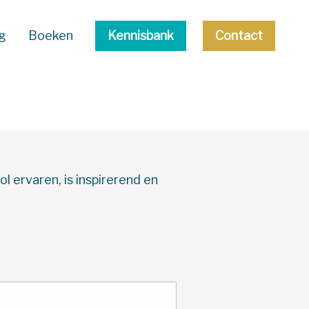
g
Boeken
Kennisbank
Contact
l ervaren, is inspirerend en