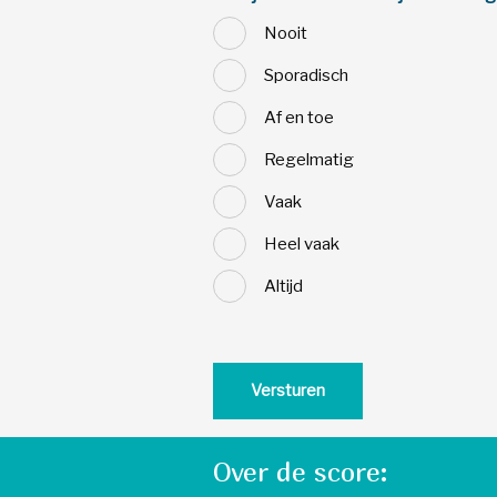
Nooit
Sporadisch
Af en toe
Regelmatig
Vaak
Heel vaak
Altijd
Over de score: