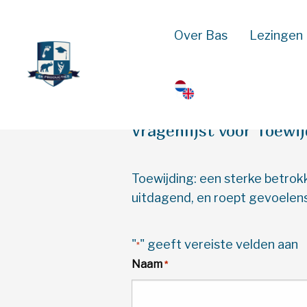
Over Bas
Lezingen
Bas Kodden
>
Test jezelf
>
Vragenlijst voor Toewi
Toewijding: een sterke betrokke
uitdagend, en roept gevoelens
"
" geeft vereiste velden aan
*
Naam
*