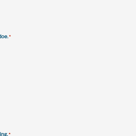
doe.
*
ing.
*