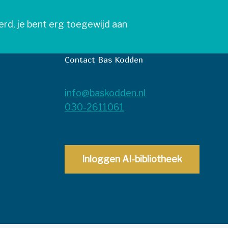
erd, je bent erg toegewijd aan
Contact Bas Kodden
info@baskodden.nl
030-2611061
Inloggen AI-bibliotheek